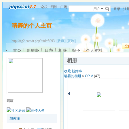
论坛
图酷
广场
用户
登录
注
晴霾的个人主页
http://tfg2.com/u.php?uid=5093
[收藏]
[复制]
空
首页
新鲜事
日志
相册
帖子
个人资料
相册
收藏
新鲜事
晴霾的相册
»
OP V
(47)
晴霾
加关注