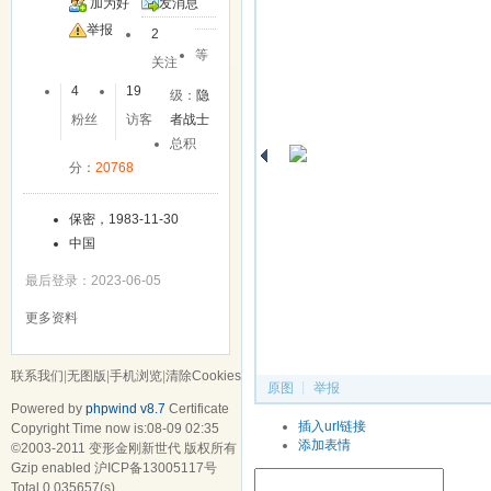
加为好
发消息
友
举报
2
等
关注
4
19
级：
隐
粉丝
访客
者战士
总积
分：
20768
保密，1983-11-30
中国
最后登录：2023-06-05
更多资料
联系我们
|
无图版
|
手机浏览
|
清除Cookies
原图
┊
举报
Powered by
phpwind v8.7
Certificate
41
插入url链接
Copyright Time now is:08-09 02:35
浏览(462)
添加表情
©2003-2011
变形金刚新世代
版权所有
Gzip enabled
沪ICP备13005117号
Total 0.035657(s)