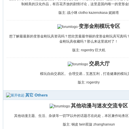
制精美的汉化作品，有百花齐放的剧情讨论，这里是国内唯一的变形金
版主:
战小咪
clotho
kazenokasa
妮姬塔
变形金刚模玩专区
想了解最最新的变形金刚玩具资讯吗？想欣赏最最华丽的变形金刚玩具写真吗
金刚玩具收藏吗？那么来这里就对了！
版主:
rogerdry
巨大机
交易大厅
模玩自由交易区。 合理交易，互惠互利，打造健康的模玩
版主:
rogerdry
其它 Others
其他动漫与迷友交流专区
其他动漫主题、生活、杂谈等一切TF以外的话题尽在此处，本区兼作站务
版主:
铜皮
twin双旋
zhanghanxun