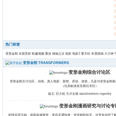
热门标签
变形金刚
全面赏析
蛙趣视频
重涂
领袖之证
电影
电影3
擎天柱
米需慎独
大力神
T
变形金刚 TRANSFORMERS
变形金刚综合讨论区
变形金刚主讨论区，动画、真人电影、新闻、原创、游戏，凡是与变形金刚相
（玩具帖请发至模玩专区）
版主:
巨大机
天才女狼
starshredmon
rogerdry
变形金刚漫画研究与讨论专
剧情非同凡响，画面超越视觉，资讯灵通快捷，评述精彩纷呈。这里有你想了