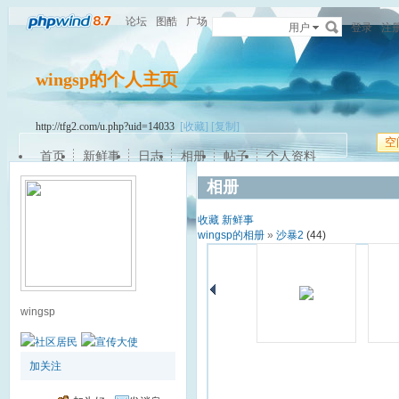
论坛
图酷
广场
用户
登录
注
wingsp的个人主页
http://tfg2.com/u.php?uid=14033
[收藏]
[复制]
空
首页
新鲜事
日志
相册
帖子
个人资料
相册
收藏
新鲜事
wingsp的相册
»
沙暴2
(44)
wingsp
加关注