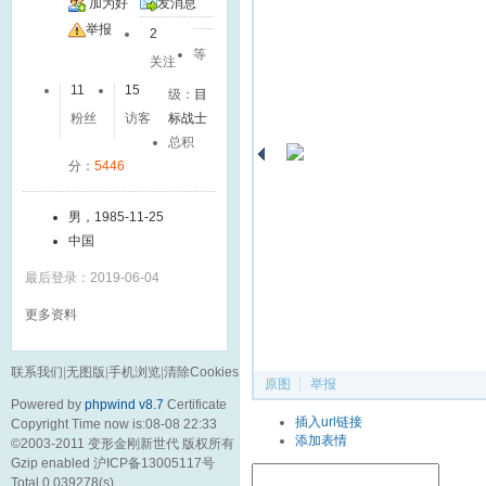
加为好
发消息
友
举报
2
等
关注
11
15
级：
目
粉丝
访客
标战士
总积
分：
5446
男，1985-11-25
中国
最后登录：2019-06-04
更多资料
联系我们
|
无图版
|
手机浏览
|
清除Cookies
原图
┊
举报
Powered by
phpwind v8.7
Certificate
经典4.0 美经 IDW 沙暴 (82)
插入url链接
Copyright Time now is:08-08 22:33
浏览(610)
添加表情
©2003-2011
变形金刚新世代
版权所有
Gzip enabled
沪ICP备13005117号
Total 0.039278(s)