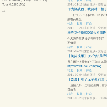
转发
|
收藏
|
评论
Gzip enabled
沪ICP备13005117号
2011-11-13
[来自版块 -
变形金
Total 0.028515(s)
作为脑残粉，我要种下柱
-->
……好久不上QQ农场，结果在
躺在商店里 ..
转发
|
收藏
|
评论
2011-10-26
[来自版块 -
变形金
海洋堂特摄030擎天柱渣
今天海洋堂的柱子哥终于到了！
不值得 ..
转发
|
收藏
|
评论
2011-09-28
[来自版块 -
变形金
【搞笑视频】变2的结局应
是在围脖上看到的~不知道火星
http://www.tudou.com/prog
..
转发
|
收藏
|
评论
2011-09-04
[来自版块 -
变形金
【剧透】看了无字幕23集
一边翻八卦一边啃的生肉，有以
目前看 ..
转发
|
收藏
|
评论
2011-08-23
[来自版块 -
《Tran