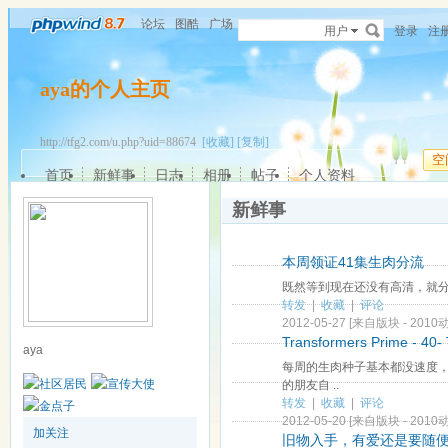
论坛
图酷
广场
用户
登录
注
aya的个人主页
http://tfg2.com/u.php?uid=88674
[收藏]
[复制]
空
首页
新鲜事
日志
相册
帖子
个人资料
新鲜事
本周领证41集生肉分流
既然等到现在还没有高清，就分
转发
|
收藏
|
评论
2012-05-27
[来自版块 -
2010
Transformers Prime -
aya
每周的生肉种子基本都没速度，
的朋友自 ..
转发
|
收藏
|
评论
2012-05-20
[来自版块 -
2010
加关注
旧物入手，有爱还是要随便