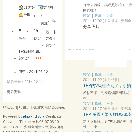
这个东西呢，据说是毁模了，
加为好
发消息
白的柱子 ..
友
举报
转发
|
收藏
|
评论
3
2011-12-02
[来自版块 -
变形金
等
关注
分享照片
5
19
级：
卡
粉丝
访客
带金刚
身份：
TFG2翻译团队
总积分：
1830
保密，2011-08-12
转发
|
收藏
|
评论
2011-11-22
[
来自相册
]
最后登录：2014-12-11
TFP的V级柱子到了，小拍
更多资料
发帖不顺。先发后编辑图试试。
本 ..
转发
|
收藏
|
评论
联系我们
|
无图版
|
手机浏览
|
清除Cookies
2011-11-17
[来自版块 -
变形金
TFP 威震天擎天柱D级套
Powered by
phpwind v8.7
Certificate
新人入坑晚，对TF认识尚浅，
Copyright Time now is:08-07 03:10
带三个小 ..
©2003-2011
变形金刚新世代
版权所有