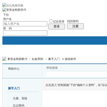
10分钟建站
社区服务
轻松转换
统计排行
站长大会
帮助
下拉
用户名
找回密码
记住登录
注册
登录
密 码
变形金刚新世代
>
站点帮助
>
新手入门
>
接收邮件
门户
论坛
图酷
资讯
群组
帖子
帮助搜索
帮助中心
点击进入“控制面板”下的“编辑个人资料”，在“论
新手入门
注册、登陆
忘记密码