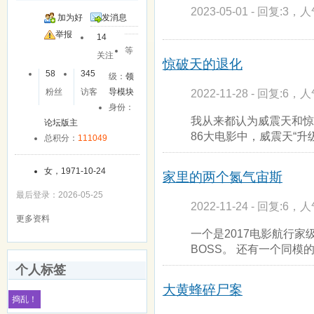
2023-05-01 - 回复:3，人
加为好
发消息
友
举报
14
等
关注
惊破天的退化
58
345
级：
领
2022-11-28 - 回复:6，人
粉丝
访客
导模块
身份：
我从来都认为威震天和惊
论坛版主
86大电影中，威震天“升
总积分：
111049
女，1971-10-24
家里的两个氮气宙斯
最后登录：2026-05-25
2022-11-24 - 回复:6，人
更多资料
一个是2017电影航行家
BOSS。 还有一个同模
个人标签
大黄蜂碎尸案
捣乱！