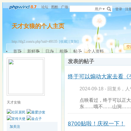
论坛
图酷
广场
用户
登录
注
天才女狼的个人主页
http://tfg2.com/u.php?uid=49135
[收藏]
[复制]
空
首页
新鲜事
日志
相册
帖子
个人资料
发表的帖子
终于可以煽动大家去看《
2024-09-18 - 回复:6，人
点映看过，终于可以正大
天才女狼
东……哦不……山洞……
8700贴啦！庆祝一下！
加关注