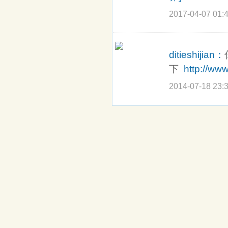
2017-04-07 01:
ditieshijian：
下
http://www
2014-07-18 23: