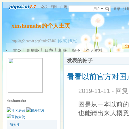
论坛
图酷
广场
用户
登录
注
xinshumahe的个人主页
http://tfg2.com/u.php?uid=77462
[收藏]
[复制]
空
首页
新鲜事
日志
相册
帖子
个人资料
发表的帖子
看看以前官方对国
2019-11-11 - 回
xinshumahe
图是从一本以前的
也能猜出来大概意
加关注