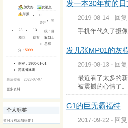
发一本30年前的
加为好
发消息
友
举报
0
2019-08-14 - 回
等
关注
手机年代久了摄像
23
13
级：
目
粉丝
访客
标战士
总积
发几张MP01的灰
分：
5099
2019-08-13 - 回
保密，1960-01-01
河北省涿州
最近看了太多的新
最后登录：2023-07-07
被震撼的心情了。
更多资料
G1的巨无霸福特
个人标签
2017-09-22 - 回
暂时没有添加标签！